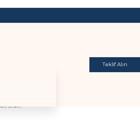
Teklif Alın
t, consectetur adipiscing elit. Quisque in tempor
 odionec vitae sem ornare, hedrerit tortor all eget,
in exllert ante bladit mollis. Sndisse imperdiet erat
us seder.