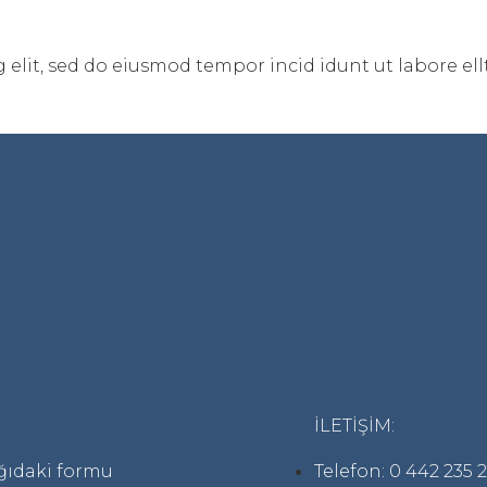
 elit, sed do eiusmod tempor incid idunt ut labore ell
İLETİŞİM:
ağıdaki formu
Telefon: 0 442 235 