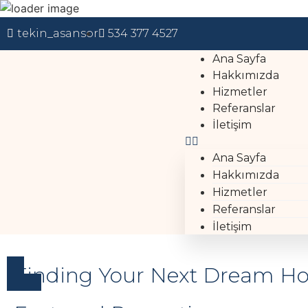
tekin_asansor
534 377 4527
Ana Sayfa
Hakkımızda
Hizmetler
Referanslar
İletişim
Ana Sayfa
Buy With Us
Hakkımızda
Hizmetler
Referanslar
EXCLUSIVE News
İletişim
Finding Your Next Dream H