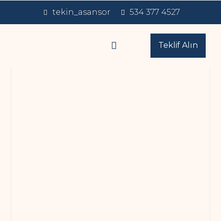
tekin_asansor
534 377 4527
Teklif Alın