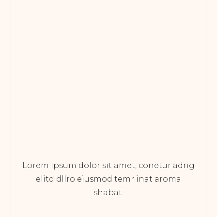
Lorem ipsum dolor sit amet, conetur adng
elitd dllro eiusmod temr inat aroma
shabat.