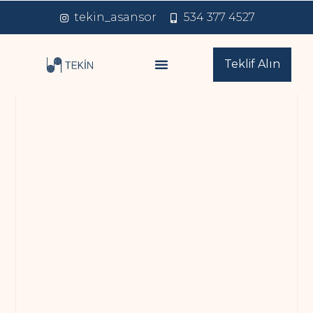
tekin_asansor
534 377 4527
Teklif Alın