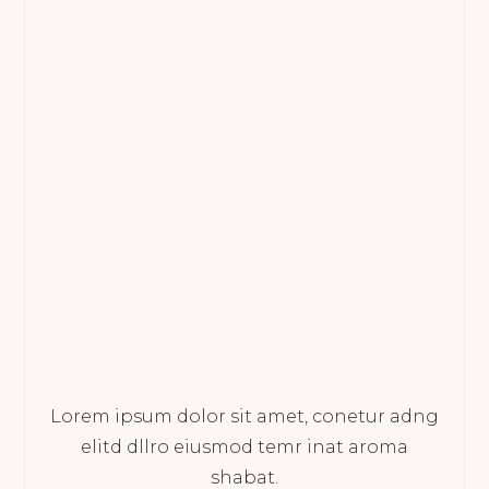
Lorem ipsum dolor sit amet, conetur adng
elitd dllro eiusmod temr inat aroma
shabat.